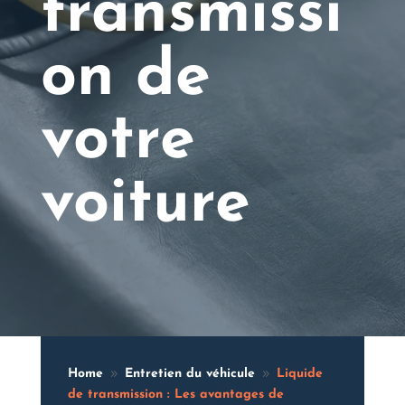
transmissi
on de
votre
voiture
Home
Entretien du véhicule
Liquide
9
9
de transmission : Les avantages de