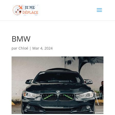
BMW
par
Chloé
|
Mar 4, 2024