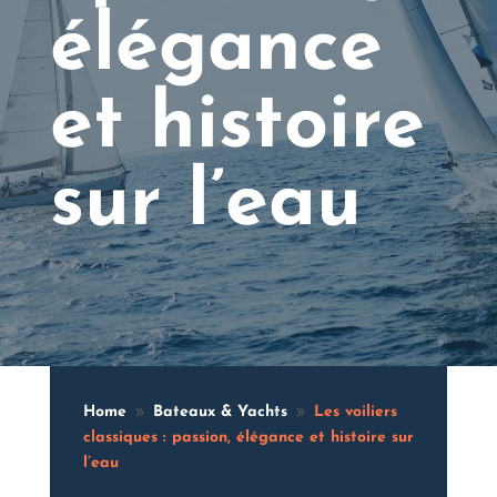
élégance
et histoire
sur l’eau
Home
Bateaux & Yachts
Les voiliers
9
9
classiques : passion, élégance et histoire sur
l’eau