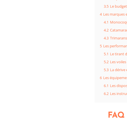
3.5
Le budget 
4
Les marques e
4.1
Monocoq
4.2
Catamara
4.3
Trimarans
5
Les performanc
5.1
Le tirant d
5.2
Les voiles
5.3
La dérive 
6
Les équipemen
6.1
Les dispos
6.2
Les instr
FAQ –