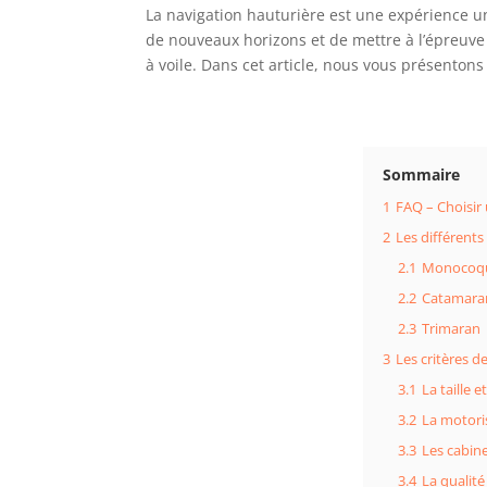
La navigation hauturière est une expérience u
de nouveaux horizons et de mettre à l’épreuve 
à voile. Dans cet article, nous vous présentons
Sommaire
1
FAQ – Choisir 
2
Les différents
2.1
Monocoq
2.2
Catamara
2.3
Trimaran
3
Les critères d
3.1
La taille e
3.2
La motoris
3.3
Les cabin
3.4
La qualité