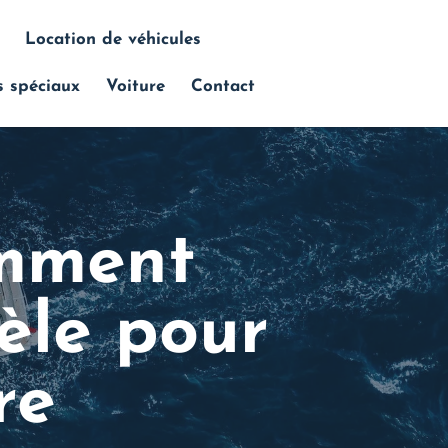
Location de véhicules
s spéciaux
Voiture
Contact
omment
dèle pour
re