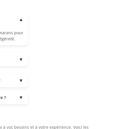
▼
amarans pour
légèreté.
▼
▼
?
▼
e ?
x à vos besoins et à votre expérience. Voici les