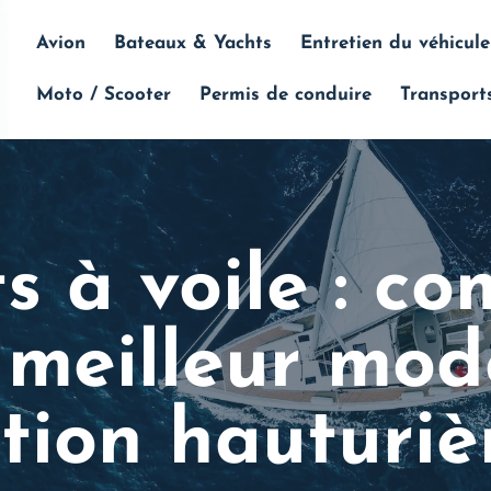
Avion
Bateaux & Yachts
Entretien du véhicule
Moto / Scooter
Permis de conduire
Transport
s à voile : c
e meilleur mo
tion hauturiè