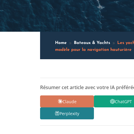
Home
Bateaux & Yachts
Les yach
9
9
modèle pour la navigation hauturière
Résumer cet article avec votre IA préférée
Claude
ChatGPT
Perplexity