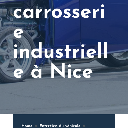
carrosseri
e
industriell
e à Nice
Home
Entretien du véhicule
9
9