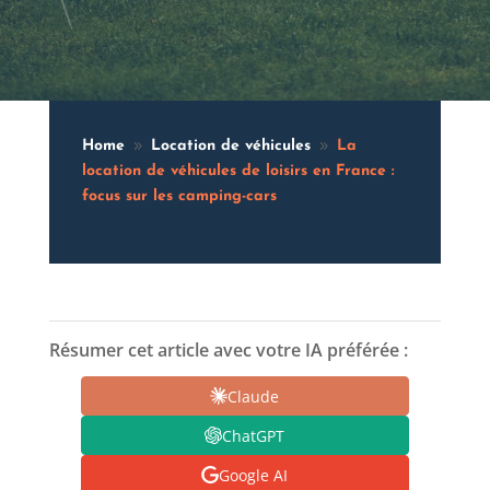
Home
Location de véhicules
La
9
9
location de véhicules de loisirs en France :
focus sur les camping-cars
Résumer cet article avec votre IA préférée :
Claude
ChatGPT
Google AI